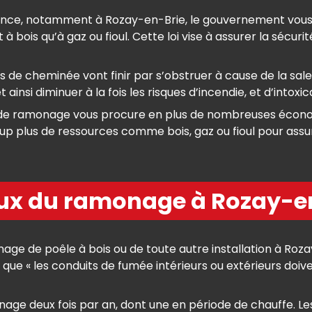
 France, notamment à Rozay-en-Brie, le gouvernement vo
 à bois qu’à gaz ou fioul. Cette loi vise à assurer la sécur
de cheminée vont finir par s’obstruer à cause de la salet
 ainsi diminuer à la fois les risques d’incendie, et d’into
on de ramonage vous procure en plus de nombreuses écon
plus de ressources comme bois, gaz ou fioul pour assur
aux du ramonage à Rozay-e
e de poêle à bois ou de toute autre installation à Rozay
1, que « les conduits de fumée intérieurs ou extérieurs 
age deux fois par an, dont une en période de chauffe. Le