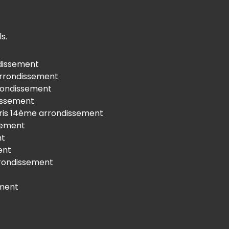
s.
ndissement
 arrondissement
rrondissement
dissement
Paris 14ème arrondissement
ssement
nt
ent
arrondissement
ement