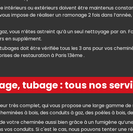
ée intérieurs ou extérieurs doivent être maintenus const
ous impose de réaliser un ramonage 2 fois dans l’année, d
az, vous n’êtes astreint qu’à un seul nettoyage par an. F
urs en supplément.
tubages doit être vérifiée tous les 3 ans pour vos cheminé
rises de restauration à Paris 13ème .
ge, tubage : tous nos servi
r très complet, qui vous propose une large gamme de s
minées à bois, des conduits à gaz, des poêles à bois, des
e votre cheminée aussi bien grâce à un fumigène qu’une in
 vos conduits. Si c'est le cas, nous pouvons tenter une rép